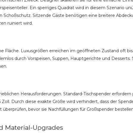
mischen Zweck. Designer skalieren sie für eine einfache Einh
orspeisenteller. Ein sperriges Quadrat wird in diesem Szenari
n Schoßschutz. Sitzende Gäste benötigen eine breitere Abdeckun
n ruiniert wird.
he Fläche. Luxusgrößen erreichen im geöffneten Zustand oft bis 
los durch Vorspeisen, Suppen, Hauptgerichte und Desserts. Si
hen.
eblichen Herausforderungen. Standard-Tischspender erfordern pr
5 Zoll. Durch diese exakte Größe wird verhindert, dass der Spen
 überprüfen, bevor sie Nachfüllungen für Großspender bestellen
d Material-Upgrades