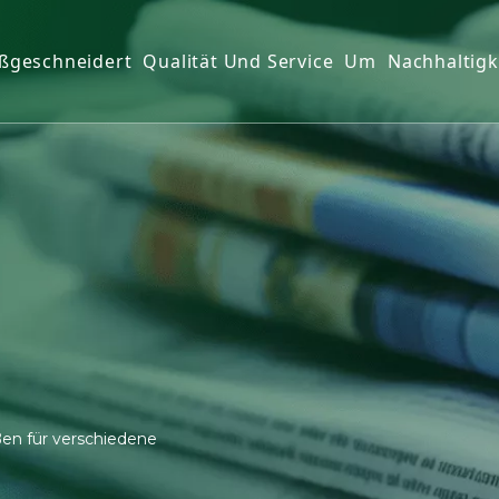
ßgeschneidert
Qualität Und Service
Um
Nachhaltigk
dtuch
ßen für verschiedene