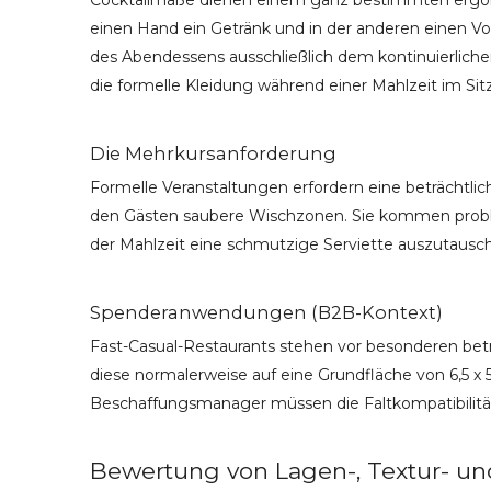
Cocktailmaße dienen einem ganz bestimmten ergono
einen Hand ein Getränk und in der anderen einen V
des Abendessens ausschließlich dem kontinuierliche
die formelle Kleidung während einer Mahlzeit im Sitze
Die Mehrkursanforderung
Formelle Veranstaltungen erfordern eine beträchtlic
den Gästen saubere Wischzonen. Sie kommen problem
der Mahlzeit eine schmutzige Serviette auszutausc
Spenderanwendungen (B2B-Kontext)
Fast-Casual-Restaurants stehen vor besonderen betri
diese normalerweise auf eine Grundfläche von 6,5 x 
Beschaffungsmanager müssen die Faltkompatibilität
Bewertung von Lagen-, Textur- un