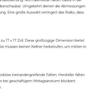
andbedienung. Normalerweise halten Gäste in der
o unüberschaubar. Umgekehrt dienen die Abmessungen
g. Eine große Auswahl verringert das Risiko, dass
zu 17 x 17 Zoll. Diese großzügige Dimension bietet
e müssen keinen Kellner herbeirufen, um mitten in
äzise ineinandergreifende Falten. Hersteller falten
der bei geschäftigem Mittagsansturm blockiert.
.