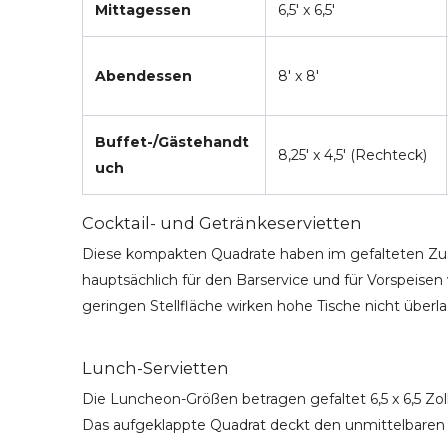
Mittagessen
6,5' x 6,5'
Abendessen
8' x 8'
Buffet-/Gästehandt
8,25' x 4,5' (Rechteck)
uch
Cocktail- und Getränkeservietten
Diese kompakten Quadrate haben im gefalteten Zustan
hauptsächlich für den Barservice und für Vorspeise
geringen Stellfläche wirken hohe Tische nicht überl
Lunch-Servietten
Die Luncheon-Größen betragen gefaltet 6,5 x 6,5 Zoll
Das aufgeklappte Quadrat deckt den unmittelbaren S