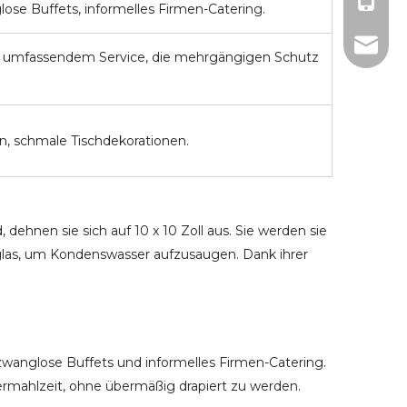
0086-1
ose Buffets, informelles Firmen-Catering.
sales@u
t umfassendem Service, die mehrgängigen Schutz
n, schmale Tischdekorationen.
ehnen sie sich auf 10 x 10 Zoll aus. Sie werden sie
lglas, um Kondenswasser aufzusaugen. Dank ihrer
, zwanglose Buffets und informelles Firmen-Catering.
ermahlzeit, ohne übermäßig drapiert zu werden.