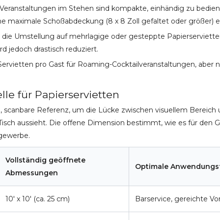
anstaltungen im Stehen sind kompakte, einhändig zu bedienende 
 maximale Schoßabdeckung (8 x 8 Zoll gefaltet oder größer) er
ch die Umstellung auf mehrlagige oder gesteppte Papierserviette
 jedoch drastisch reduziert.
rvietten pro Gast für Roaming-Cocktailveranstaltungen, aber nu
e für Papierservietten
scanbare Referenz, um die Lücke zwischen visuellem Bereich un
sch aussieht. Die offene Dimension bestimmt, wie es für den G
gewerbe.
Vollständig geöffnete
Optimale Anwendungsf
Abmessungen
10' x 10' (ca. 25 cm)
Barservice, gereichte Vo