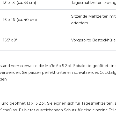
13' x 13' (ca. 33 cm)
Tagesmahlzeiten, zwangl
Sitzende Mahlzeiten mi
16' x 16' (ca. 40 cm)
erfordern.
16,5' x 9'
Vorgerollte Besteckhülle
d normalerweise die Maße 5 x 5 Zoll. Sobald sie geöffnet sind, d
n verwenden. Sie passen perfekt unter ein schwitzendes Cocktai
aden.
 und geöffnet 13 x 13 Zoll. Sie eignen sich für Tagesmahlzeiten
choß ab. Es bietet ausreichenden Schutz für eine einzelne Tell