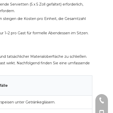
Servietten (5 x 5 Zoll gefaltet) erforderlich,
fordern.
n steigen die Kosten pro Einheit, die Gesamtzahl
r 1–2 pro Gast für formelle Abendessen im Sitzen.
d tatsächlicher Materialoberfläche zu schließen.
ast wirkt. Nachfolgend finden Sie eine umfassende
älle
0086-0
rspeisen unter Getränkegläsern.