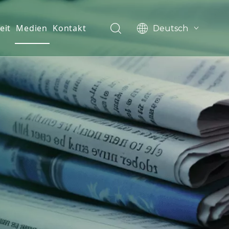
eit
Medien
Kontakt
Deutsch
English
العربية
Français
Pусский
Español
Português
한국어
Filipino
românesc
svenska