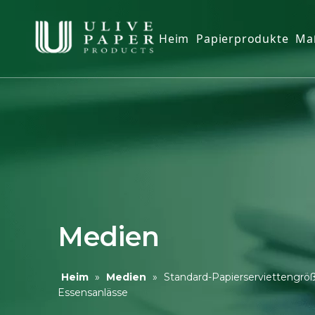
Heim
Papierprodukte
Ma
Toilettenpapier
Gesichtstücher
Küchenpapierhan
Papierservietten
Papierhandtuch
Toilettensitzbezug
Medien
Feuchttücher
Heim
»
Medien
»
Standard-Papierserviettengrö
Essensanlässe